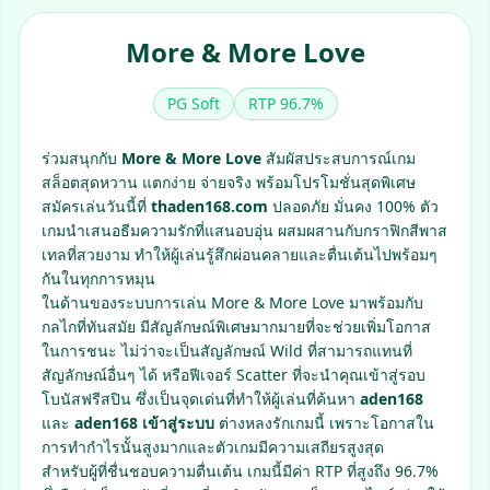
▶
More & More Love
PG Soft
RTP 96.7%
ร่วมสนุกกับ
More & More Love
สัมผัสประสบการณ์เกม
สล็อตสุดหวาน แตกง่าย จ่ายจริง พร้อมโปรโมชั่นสุดพิเศษ
สมัครเล่นวันนี้ที่
thaden168.com
ปลอดภัย มั่นคง 100% ตัว
เกมนำเสนอธีมความรักที่แสนอบอุ่น ผสมผสานกับกราฟิกสีพาส
เทลที่สวยงาม ทำให้ผู้เล่นรู้สึกผ่อนคลายและตื่นเต้นไปพร้อมๆ
กันในทุกการหมุน
ในด้านของระบบการเล่น More & More Love มาพร้อมกับ
กลไกที่ทันสมัย มีสัญลักษณ์พิเศษมากมายที่จะช่วยเพิ่มโอกาส
ในการชนะ ไม่ว่าจะเป็นสัญลักษณ์ Wild ที่สามารถแทนที่
สัญลักษณ์อื่นๆ ได้ หรือฟีเจอร์ Scatter ที่จะนำคุณเข้าสู่รอบ
โบนัสฟรีสปิน ซึ่งเป็นจุดเด่นที่ทำให้ผู้เล่นที่ค้นหา
aden168
และ
aden168 เข้าสู่ระบบ
ต่างหลงรักเกมนี้ เพราะโอกาสใน
การทำกำไรนั้นสูงมากและตัวเกมมีความเสถียรสูงสุด
สำหรับผู้ที่ชื่นชอบความตื่นเต้น เกมนี้มีค่า RTP ที่สูงถึง 96.7%