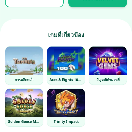
เกมที่เกี่ยวข้อง
การพลิกคว่ำ
Aces & Eights 100 Hand
อัญมณีกำมะหยี่
Golden Goose Megaways
Trinity Impact