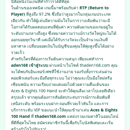
นี่คือหนึ่งในเกมที่ทำกำไรได้ดีที่สุด
ในด้านของเทคนิค เกมนี้มาพร้อมกับค่า
RTP (Return to
Player)
ที่สูงถึง 97.2% ซึ่งถือว่าสูงมากในกลุ่มเกมประเภท
เดียวกัน ทำให้ผู้เล่นมีความมั่นใจในการวางเดิมพันว่าจะมี
โอกาสได้รับผลตอบแทนที่คุ้มค่า ความผันผวนของเกมอยู่ใน
ระดับปานกลางถึงสูง ซึ่งหมายความว่าแม้รางวัลใหญ่จะไม่ได้
ออกบ่อยทุกวินาที แต่เมื่อได้รับรางวัลจะเป็นจำนวนเงินที่
มหาศาล เปลี่ยนยอดเงินในบัญชีของคุณให้พุ่งสูงขึ้นได้อย่าง
รวดเร็ว
สำหรับใครที่ต้องการเริ่มต้นความสนุก เพียงแค่ทำการ
aden168 เข้าสู่ระบบ
ผ่านหน้าเว็บไซต์ thaden168.com คุณ
จะได้พบกับอินเทอร์เฟซที่ใช้งานง่าย รองรับทั้งการเล่นผ่าน
คอมพิวเตอร์และมือถือทุกระบบ ไม่ว่าคุณจะเป็นมือใหม่หรือ
เซียนพนัน ความเรียบง่ายแต่แฝงไปด้วยความตื่นเต้นของ
Aces & Eights 100 Hand จะทำให้คุณลืมเวลาไปเลยทีเดียว
สรุปแล้ว หากคุณต้องการสัมผัสประสบการณ์การเดิมพันที่
เหนือระดับ พร้อมระบบฝาก-ถอนที่รวดเร็วทันใจ และการ
บริการระดับ VIP ขอแนะนำให้คุณเข้ามาเล่น
Aces & Eights
100 Hand
ที่
thaden168.com
แหล่งรวมเกมคาสิโนออนไลน์
ที่ดีที่สุดในไทย สมัครสมาชิกวันนี้เพื่อรับโบนัสพิเศษและเริ่ม
สร้างกำไรไปกับเรา!