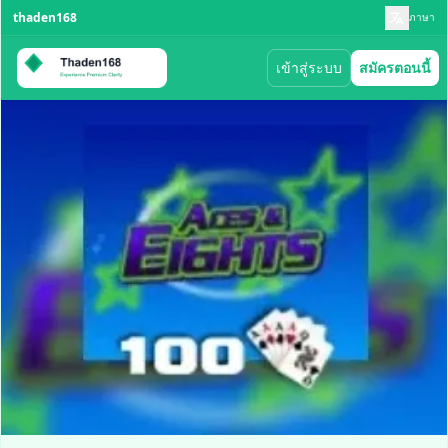
thaden168
ภาษา
เข้าสู่ระบบ
สมัครตอนนี้