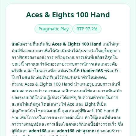
▶
Aces & Eights 100 Hand
Pragmatic Play
RTP 97.2%
สัมผัสความตื่นเต้นกับ
Aces & Eights 100 Hand
เกมไพ่สุด
มันส์ที่ออกแบบมาเพื่อให้นักเดิมพันได้ลุ้นรางวัลใหญ่ในทุกตา
กราฟิกสวยงามอลังการ พร้อมระบบการเล่นที่เสถียรที่สุดใน
ขณะนี้ หากคุณกำลังมองหาประสบการณ์การเล่นเกมระดับ
พรีเมียม ต้องไม่พลาดที่จะสมัครวันนี้ที่
thaden168
พร้อมรับ
โปรโมชั่นจัดเต็มที่เตรียมไว้ต้อนรับสมาชิกใหม่ทุกคน
ตัวเกม Aces & Eights 100 Hand นำเสนอรูปแบบการเล่นที่
ผสมผสานระหว่างความคลาสสิกของเกมไพ่และความทันสมัย
ของระบบวิดีโอเกม ผู้เล่นจะได้เผชิญกับความท้าทายในการ
สะสมไพ่แต้มสูง โดยเฉพาะไพ่ Ace และ Eight ที่เป็น
สัญลักษณ์นำโชคของเกมนี้ จุดเด่นอยู่ที่ฟีเจอร์ 100 Hand ที่
ช่วยเพิ่มโอกาสในการชนะอย่างต่อเนื่อง ทำให้ผู้เล่นที่ชื่นชอบ
การวางกลยุทธ์และการเสี่ยงโชคหลงรักเกมนี้อย่างรวดเร็ว ซึ่ง
ผู้ที่ค้นหา
aden168
และ
aden168 เข้าสู่ระบบ
ต่างยอมรับว่า