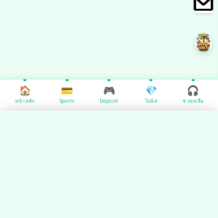
🏠
💳
🎮
💎
🎧
หน้าหลัก
Sports
Deposit
โบนัส
ช่วยเหลือ
✕
Select Language
🇹🇭
✓
Thailand
Aces & Eights 100 Hand เล่นง่าย ได้เงิน
⚙️
จริงที่ thaden168.com