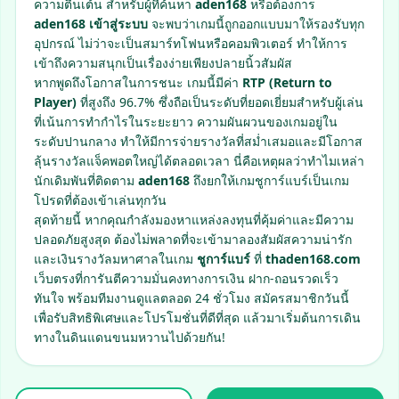
ความตื่นเต้น สำหรับผู้ที่ค้นหา
aden168
หรือต้องการ
aden168 เข้าสู่ระบบ
จะพบว่าเกมนี้ถูกออกแบบมาให้รองรับทุก
อุปกรณ์ ไม่ว่าจะเป็นสมาร์ทโฟนหรือคอมพิวเตอร์ ทำให้การ
เข้าถึงความสนุกเป็นเรื่องง่ายเพียงปลายนิ้วสัมผัส
หากพูดถึงโอกาสในการชนะ เกมนี้มีค่า
RTP (Return to
Player)
ที่สูงถึง 96.7% ซึ่งถือเป็นระดับที่ยอดเยี่ยมสำหรับผู้เล่น
ที่เน้นการทำกำไรในระยะยาว ความผันผวนของเกมอยู่ใน
ระดับปานกลาง ทำให้มีการจ่ายรางวัลที่สม่ำเสมอและมีโอกาส
ลุ้นรางวัลแจ็คพอตใหญ่ได้ตลอดเวลา นี่คือเหตุผลว่าทำไมเหล่า
นักเดิมพันที่ติดตาม
aden168
ถึงยกให้เกมชูการ์แบร์เป็นเกม
โปรดที่ต้องเข้าเล่นทุกวัน
สุดท้ายนี้ หากคุณกำลังมองหาแหล่งลงทุนที่คุ้มค่าและมีความ
ปลอดภัยสูงสุด ต้องไม่พลาดที่จะเข้ามาลองสัมผัสความน่ารัก
และเงินรางวัลมหาศาลในเกม
ชูการ์แบร์
ที่
thaden168.com
เว็บตรงที่การันตีความมั่นคงทางการเงิน ฝาก-ถอนรวดเร็ว
ทันใจ พร้อมทีมงานดูแลตลอด 24 ชั่วโมง สมัครสมาชิกวันนี้
เพื่อรับสิทธิพิเศษและโปรโมชั่นที่ดีที่สุด แล้วมาเริ่มต้นการเดิน
ทางในดินแดนขนมหวานไปด้วยกัน!