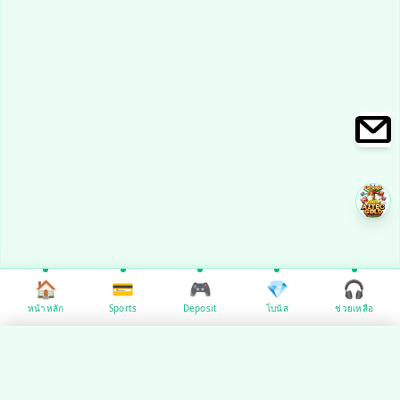
🏠
💳
🎮
💎
🎧
หน้าหลัก
Sports
Deposit
โบนัส
ช่วยเหลือ
✕
Select Language