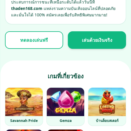
ประสบการณ์การชนะที่เหนือระดับได้แล้ววันนี้ที่
thaden168.com
แหล่งรวมความบันเทิงออนไลน์ที่ปลอดภัย
และมั่นใจได้ 100% สมัครเลยเพื่อรับสิทธิพิเศษมากมาย!
ทดลองเล่นฟรี
เล่นด้วยเงินจริง
เกมที่เกี่ยวข้อง
Savannah Pride
Gemza
บ้านล็อบสเตอร์