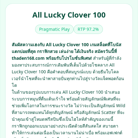
▶
All Lucky Clover 100
Pragmatic Play
RTP 97.2%
สัมผัสความเฮงกับ All Lucky Clover 100 เกมสล็อตที่โบนัส
แตกบ่อยที่สุด กราฟิกสวย เล่นง่าย ได้เงินจริง สมัครวันนี้ที่
thaden168.com พร้อมรับโปรโมชั่นพิเศษ!
สำหรับผู้ที่กำลัง
มองหาประสบการณ์การเดิมพันที่เต็มไปด้วยโชคลาภ All
Lucky Clover 100 คือคำตอบที่สมบูรณ์แบบ ด้วยธีมใบโคล
เวอร์นำโชคที่จะนำพาสายปั่นทุกท่านไปสู่รางวัลแจ็คพอตก้อน
โต
ในด้านของรูปแบบการเล่น All Lucky Clover 100 นำเสนอ
ระบบการหมุนที่ตื่นเต้นเร้าใจ พร้อมด้วยสัญลักษณ์พิเศษที่จะ
ช่วยเพิ่มโอกาสในการชนะรางวัล ไม่ว่าจะเป็นสัญลักษณ์ Wild
ที่สามารถทดแทนได้ทุกสัญลักษณ์ หรือสัญลักษณ์ Scatter ที่จะ
นำคุณเข้าสู่โหมดฟรีสปินซึ่งเป็นไฮไลท์สำคัญของเกมนี้
กราฟิกถูกออกแบบมาอย่างประณีตด้วยสีสันสดใส สบายตา
ทำให้การเล่นต่อเนื่องเป็นเวลานานไม่น่าเบื่อ พร้อมเอฟเฟกต์