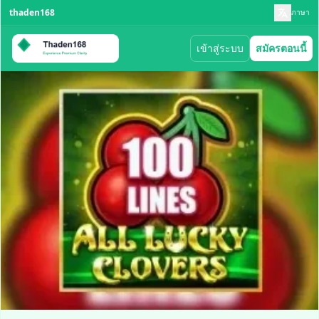
thaden168
ภาษา
เข้าสู่ระบบ
สมัครตอนนี้